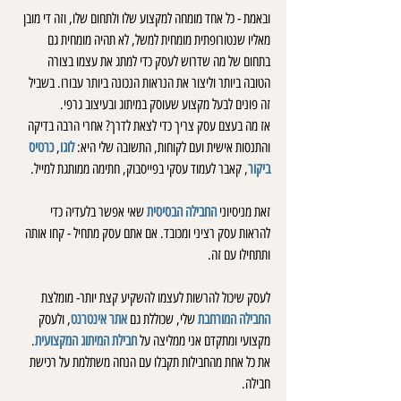
ובאמת - כל אחד מומחה למקצוע שלו ולתחום שלו, וזה די מובן 
מאליו שנטורופתית מומחית למשל, לא תהיה מומחית גם 
בתחום של מה שדרוש לעסק כדי למתג את עצמו בצורה 
הטובה ביותר וליצור את הנראות הנכונה ביותר עבורו. בשביל 
זה פונים לבעל מקצוע שעוסק במיתוג ובעיצוב גרפי.
אז מה בעצם עסק צריך כדי לצאת לדרך? אחרי הרבה בדיקה 
והתנסות אישית ועם לקוחות, התשובה שלי היא: 
לוגו
, 
כרטיס 
ביקור
, קאבר לעמוד עסקי בפייסבוק, חתימה ממותגת למייל.
זאת מניסיוני 
החבילה הבסיסית
 שאי אפשר בלעדיה כדי 
להראות עסק רציני ומכובד. אם אתם עסק מתחיל - קחו אותה 
ותתחילו עם זה. 
לעסק שיכול להרשות לעצמו להשקיע קצת יותר- מומלצת 
החבילה המורחבת
 שלי, שכוללת גם 
אתר אינטרנט
, ולעסק 
מקצועי ומתקדם אני ממליצה על 
חבילת המיתוג המקצועית
. 
את כל אחת מהחבילות תקבלו עם הנחה משתלמת על רכישת 
חבילה.